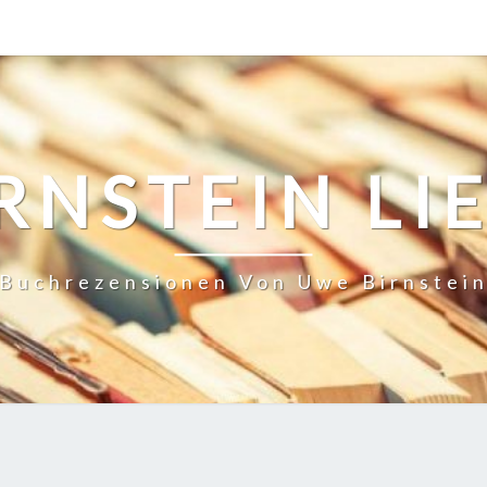
RNSTEIN LI
Buchrezensionen Von Uwe Birnstei