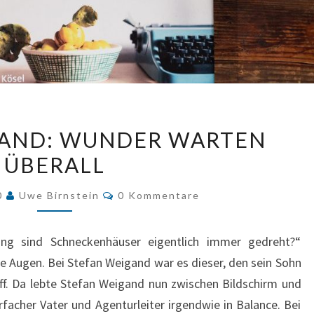
STEFAN
GAND: WUNDER WARTEN
WEIGAND:
ÜBERALL
WUNDER
WARTEN
Kommentare
20
Uwe Birnstein
0 Kommentare
ÜBERALL
ung sind Schneckenhäuser eigentlich immer gedreht?“
e Augen. Bei Stefan Weigand war es dieser, den sein Sohn
f. Da lebte Stefan Weigand nun zwischen Bildschirm und
rfacher Vater und Agenturleiter irgendwie in Balance. Bei