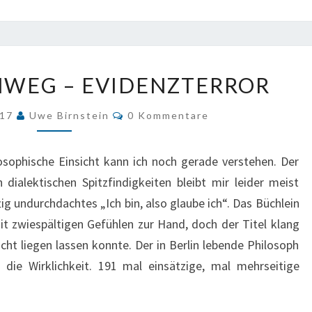
MARCUS
NWEG – EVIDENZTERROR
STEINWEG
–
Kommentare
017
Uwe Birnstein
0 Kommentare
EVIDENZTERROR
ilosophische Einsicht kann ich noch gerade verstehen. Der
ialektischen Spitzfindigkeiten bleibt mir leider meist
ig undurchdachtes „Ich bin, also glaube ich“. Das Büchlein
it zwiespältigen Gefühlen zur Hand, doch der Titel klang
cht liegen lassen konnte. Der in Berlin lebende Philosoph
die Wirklichkeit. 191 mal einsätzige, mal mehrseitige