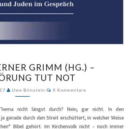
ULRICH
RNER GRIMM (HG.) –
WERNER
ÖRUNG TUT NOT
GRIMM
(HG.)
Kommentare
017
Uwe Birnstein
0 Kommentare
–
AUFSTÖRUNG
hema nicht längst durch? Nein, gar nicht. In den
TUT
ja gerade durch den Streit erschüttert, in welcher Weise
NOT
ichen“ Bibel gehört. Im Kirchenvolk nicht – noch immer