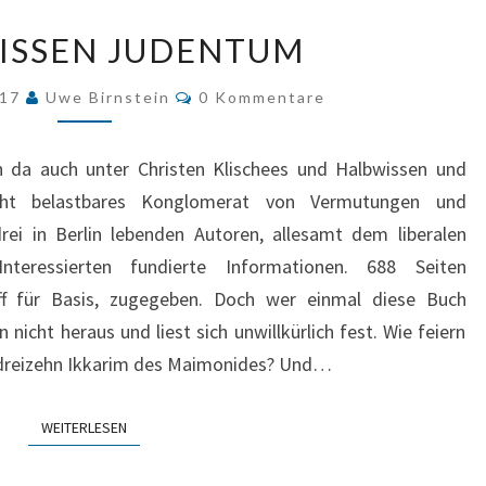
BASISWISSEN
ISSEN JUDENTUM
JUDENTUM
Kommentare
017
Uwe Birnstein
0 Kommentare
h da auch unter Christen Klischees und Halbwissen und
icht belastbares Konglomerat von Vermutungen und
ei in Berlin lebenden Autoren, allesamt dem liberalen
nteressierten fundierte Informationen. 688 Seiten
ff für Basis, zugegeben. Doch wer einmal diese Buch
icht heraus und liest sich unwillkürlich fest. Wie feiern
 dreizehn Ikkarim des Maimonides? Und…
WEITERLESEN
WEITERLESEN