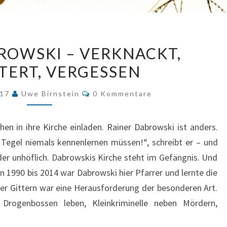
RAINER
ROWSKI – VERKNACKT,
DABROWSKI
TERT, VERGESSEN
–
VERKNACKT,
Kommentare
017
Uwe Birnstein
0 Kommentare
VERGITTERT,
VERGESSEN
hen in ihre Kirche einladen. Rainer Dabrowski ist anders.
n Tegel niemals kennenlernen müssen!“, schreibt er – und
r unhöflich. Dabrowskis Kirche steht im Gefängnis. Und
n 1990 bis 2014 war Dabrowski hier Pfarrer und lernte die
ter Gittern war eine Herausforderung der besonderen Art.
rogenbossen leben, Kleinkriminelle neben Mördern,