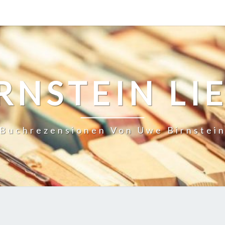
RNSTEIN LI
Buchrezensionen Von Uwe Birnstei