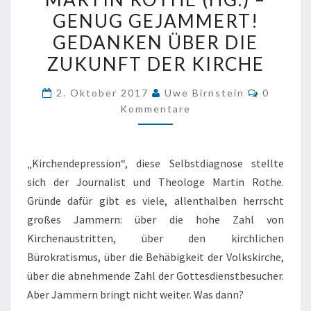
ROTHE
GENUG GEJAMMERT!
(HG.)
GEDANKEN ÜBER DIE
–
GENUG
ZUKUNFT DER KIRCHE
GEJAMMERT!
Komment
2. Oktober 2017
Uwe Birnstein
0
GEDANKEN
Kommentare
ÜBER
DIE
ZUKUNFT
„Kirchendepression“, diese Selbstdiagnose stellte
DER
sich der Journalist und Theologe Martin Rothe.
KIRCHE
Gründe dafür gibt es viele, allenthalben herrscht
großes Jammern: über die hohe Zahl von
Kirchenaustritten, über den kirchlichen
Bürokratismus, über die Behäbigkeit der Volkskirche,
über die abnehmende Zahl der Gottesdienstbesucher.
Aber Jammern bringt nicht weiter. Was dann?