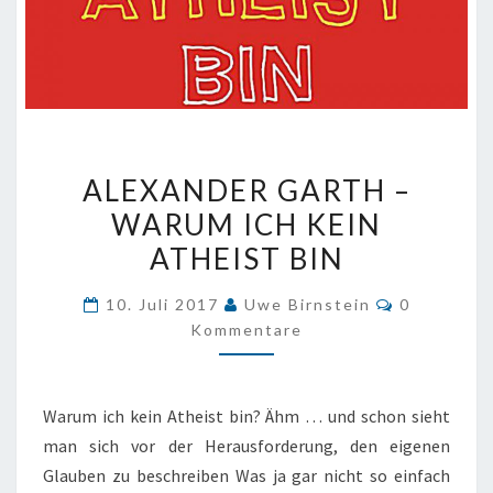
ALEXANDER
ALEXANDER GARTH –
GARTH
WARUM ICH KEIN
–
ATHEIST BIN
WARUM
ICH
Kommenta
10. Juli 2017
Uwe Birnstein
0
KEIN
Kommentare
ATHEIST
BIN
Warum ich kein Atheist bin? Ähm … und schon sieht
man sich vor der Herausforderung, den eigenen
Glauben zu beschreiben Was ja gar nicht so einfach