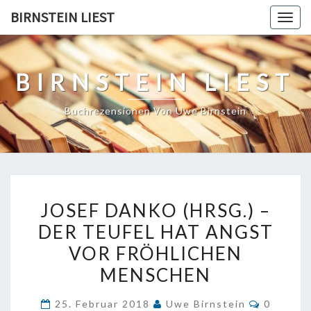
Skip
BIRNSTEIN LIEST
Togg
to
navig
content
BIRNSTEIN LIEST
Buchrezensionen Von Uwe Birnstein
JOSEF
JOSEF DANKO (HRSG.) –
DANKO
DER TEUFEL HAT ANGST
(HRSG.)
VOR FRÖHLICHEN
–
DER
MENSCHEN
TEUFEL
Komment
25. Februar 2018
Uwe Birnstein
0
HAT