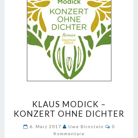
KLAUS
KLAUS MODICK –
MODICK
KONZERT OHNE DICHTER
–
KONZERT
Kommenta
6. März 2017
Uwe Birnstein
0
OHNE
Kommentare