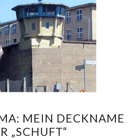
MARTIN
MA: MEIN DECKNAME
BRAMA:
R „SCHUFT“
MEIN
DECKNAME