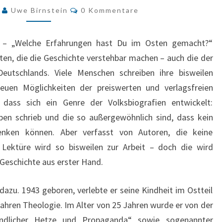
Kommentare
WAR
7
Uwe Birnstein
0 Kommentare
„SCHUFT“
 – „Welche Erfahrungen hast Du im Osten gemacht?“
hten, die die Geschichte verstehbar machen – auch die der
eutschlands. Viele Menschen schreiben ihre bisweilen
neuen Möglichkeiten der preiswerten und verlagsfreien
 dass sich ein Genre der Volksbiografien entwickelt:
ben schrieb und die so außergewöhnlich sind, dass kein
nken können. Aber verfasst von Autoren, die keine
e Lektüre wird so bisweilen zur Arbeit – doch die wird
Geschichte aus erster Hand.
zu. 1943 geboren, verlebte er seine Kindheit im Ostteil
Jahren Theologie. Im Alter von 25 Jahren wurde er von der
eindlicher Hetze und Propaganda“ sowie sogenannter