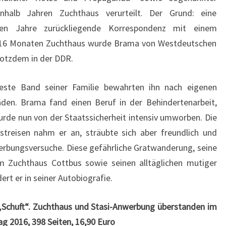
inhalb Jahren Zuchthaus verurteilt. Der Grund: eine
eben Jahre zurückliegende Korrespondenz mit einem
h 16 Monaten Zuchthaus wurde Brama von Westdeutschen
trotzdem in der DDR.
feste Band seiner Familie bewahrten ihn nach eigenen
den. Brama fand einen Beruf in der Behindertenarbeit,
urde nun von der Staatssicherheit intensiv umworben. Die
streisen nahm er an, sträubte sich aber freundlich und
bungsversuche. Diese gefährliche Gratwanderung, seine
 im Zuchthaus Cottbus sowie seinen alltäglichen mutiger
rt er in seiner Autobiografie.
Schuft“. Zuchthaus und Stasi-Anwerbung überstanden im
ag 2016, 398 Seiten, 16,90 Euro